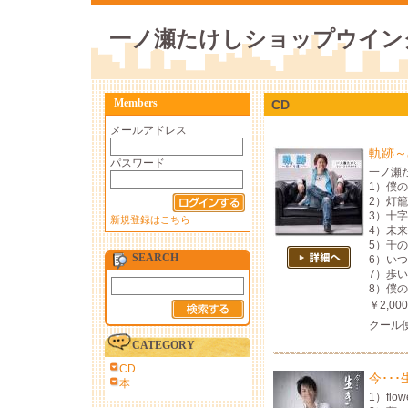
一ノ瀬たけしショップウイン
Members
CD
メールアドレス
軌跡～
パスワード
一ノ瀬
1）僕
2）灯
3）十
新規登録はこちら
4）未来
5）千
SEARCH
6）い
7）歩
8）僕
￥2,0
クール
CATEGORY
CD
今･･
本
1）flow