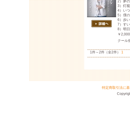
2）夢
3）灯
4）い
5）僕
6）歩
7）す
8）明
￥2,0
クール
1件～2件（全2件）
1
特定商取引法に基
Copyrigh